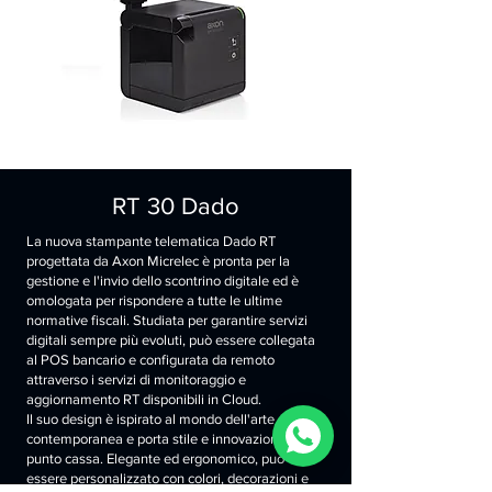
RT 30 Dado
La nuova stampante telematica Dado RT
progettata da Axon Micrelec è pronta per la
gestione e l'invio dello scontrino digitale ed è
omologata per rispondere a tutte le ultime
normative fiscali. Studiata per garantire servizi
digitali sempre più evoluti, può essere collegata
al POS bancario e configurata da remoto
attraverso i servizi di monitoraggio e
aggiornamento RT disponibili in Cloud.
Il suo design è ispirato al mondo dell'arte
contemporanea e porta stile e innovazione nel
punto cassa. Elegante ed ergonomico, può
essere personalizzato con colori, decorazioni e