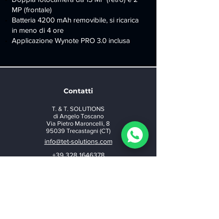
MP (frontale)
Batteria 4200 mAh removibile, si ricarica
in meno di 4 ore
Applicazione Wynote PRO 3.0 inclusa
Contatti
T. & T. SOLUTIONS
di Angelo Toscano
Via Pietro Maroncelli, 8
95039 Trecastagni (CT)
info@tet-solution
s.com
+39 328 1646378
+39 348 6995376
Contattaci