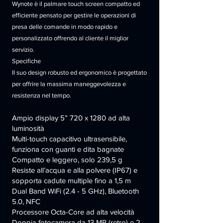
Wynote è il palmare touch screen compatto ed
efficiente pensato per gestire le operazioni di
presa delle comande in modo rapido e
personalizzato offrendo al cliente il miglior
servizio.
Specifiche
Il suo design robusto ed ergonomico è progettato
per offrire la massima maneggevolezza e
resistenza nel tempo.
Ampio display 5” 720 x 1280 ad alta
luminosità
Multi-touch capacitivo ultrasensibile,
funziona con guanti e dita bagnate
Compatto e leggero, solo 239,5 g
Resiste all’acqua e alla polvere (IP67) e
sopporta cadute multiple fino a 1,5 m
Dual Band WiFi (2.4 - 5 GHz), Bluetooth
5.0, NFC
Processore Octa-Core ad alta velocità
Doppia fotocamera da 13 MP (retro) e 2