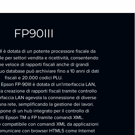
FP90III
I è dotata di un potente processore fiscale da
e per settori vendita e ricettività, consentendo
ne veloce di rapporti fiscali anche di grandi
suo database può archiviare fino a 10 anni di dati
fiscali e 20.000 codici PLU.
Epson FP-90III è dotata di un'interfaccia LAN,
 creazione di rapporti fiscali tramite controllo
erfaccia LAN agevola la connessione di diverse
na rete, semplificando la gestione dei lavori.
ispone di un hub integrato per il controllo di
ti Epson TM o FP tramite comandi XML.
è compatibile con comandi XML da applicazioni
omunicare con browser HTML5 come Internet