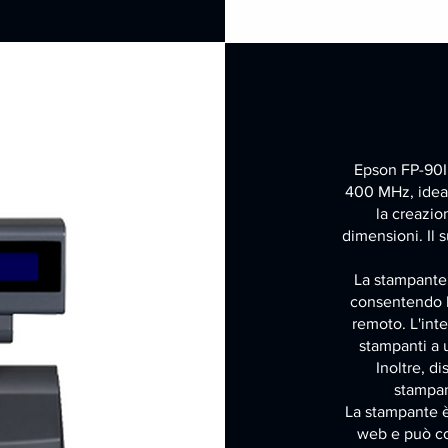
Epson FP-90II
400 MHz, ideal
la creazio
dimensioni. Il 
La stampante 
consentendo la
remoto. L'int
stampanti a u
Inoltre, d
stampan
La stampante 
web e può c