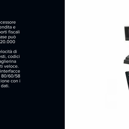
ocessore
endita e
rti fiscali
base può
e 20.000
locità di
ti, codici
aglierina
ti veloce.
 interfacce
a 80/60/58
ione con i
dati.