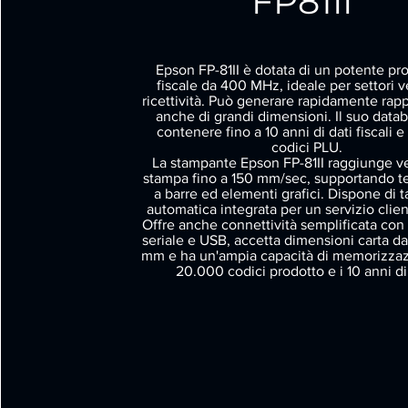
FP81II
Epson FP-81II è dotata di un potente pr
fiscale da 400 MHz, ideale per settori v
ricettività. Può generare rapidamente rappo
anche di grandi dimensioni. Il suo data
contenere fino a 10 anni di dati fiscali 
codici PLU.
La stampante Epson FP-81II raggiunge ve
stampa fino a 150 mm/sec, supportando tes
a barre ed elementi grafici. Dispone di t
automatica integrata per un servizio clien
Offre anche connettività semplificata con
seriale e USB, accetta dimensioni carta d
mm e ha un'ampia capacità di memorizzaz
20.000 codici prodotto e i 10 anni di 