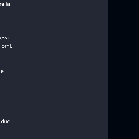
e la 
leva 
orni, 
e il 
 due 