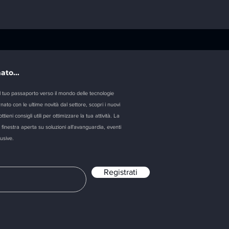
📢 POS e registratore
Collegamento
telematico: dal 1° gennaio
Registratore 
2026 scatta l’obbligo di
FACCIAMO C
collegamento digitale
ato...
l tuo passaporto verso il mondo delle tecnologie
nato con le ultime novità dal settore, scopri i nuovi
tieni consigli utili per ottimizzare la tua attività. La
finestra aperta su soluzioni all'avanguardia, eventi
lusive.
Registrati