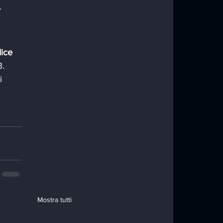
 
ice 
. 
i 
Mostra tutti