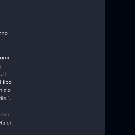
nno 
orni 
e 
 il 
 tipo 
nizio 
ile.”.
ioni 
tà di 