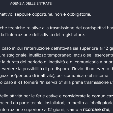
AGENZIA DELLE ENTRATE
attivo, seppure opportuna, non è obbligatoria.
e tecniche relative alla trasmissione dei corrispettivi ha
 l’interruzione dell’attività del registratore. 
caso in cui l’interruzione dell’attività sia superiore ai 12 gi
ra stagionale, inutilizzo temporaneo, etc.) o se l’esercent
a durata del periodo di inattività e di comunicarla a priori,
vedere la possibilità di predisporre l’invio di un evento di
azzino/periodo di inattività), per comunicare al sistema l’i
to caso il RT tornerà “In servizio” alla prima trasmissione ut
delle attività per le ferie estive e considerate le comunicaz
nti da parte tecnici installatori, in merito all’obbligatorie
interruzione superiore a 12 giorni, siamo a 
ricordare che
, 