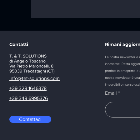
Iperammortamento 2026
Contatti
Rimani aggiorn
T. & T. SOLUTIONS
La nostra newsletter è i
di Angelo Toscano
innovative. Resta aggior
Via Pietro Maroncelli, 8
95039 Trecastagni (CT)
prodotti in anteprima e ot
info@tet-solution
s.com
nostra newsletter è una 
imperdibili e risorse esc
+39 328 1646378
Email
+39 348 6995376
Contattaci